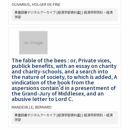
OLIVARIUS, HOLGER DE FINE
貴重図書デジタルアーカイブ [経済学部資料室] | 経済学研究科・経済
学部
The fable of the bees : or, Private vices,
publick benefits, with an essay on charity
and charity-schools, and a search into
the nature of society, to which is added, A
vindication of the book from the
aspersions contain'd in a presentment of
the Grand-Jury of Middlesex, and an
abusive letter to Lord C.
MANDEVILLE, BERNARD
貴重図書デジタルアーカイブ [経済学部資料室] | 経済学研究科・経済
学部