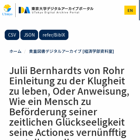
メ
イ
EN
ン
コ
ン
テ
CSV
JSON
refer/BibIX
ン
ツ
に
ホーム
貴重図書デジタルアーカイブ [経済学部資料室]
移
動
Julii Bernhardts von Rohr
Einleitung zu der Klugheit
zu leben, Oder Anweisung,
Wie ein Mensch zu
Beförderung seiner
zeitlichen Glückseeligkeit
seine Actiones vernünfftig