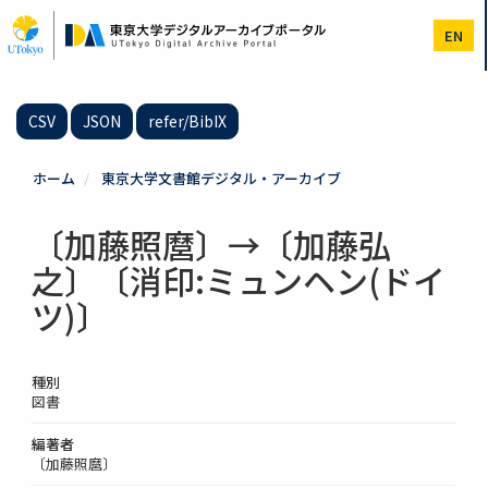
メ
イ
EN
ン
コ
ン
テ
CSV
JSON
refer/BibIX
ン
ツ
に
ホーム
東京大学文書館デジタル・アーカイブ
移
動
〔加藤照麿〕→〔加藤弘
之〕〔消印:ミュンヘン(ドイ
ツ)〕
種別
図書
編著者
〔加藤照麿〕