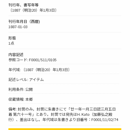
刊行年、書写年等
〔1887（明治20）年1月3日〕
刊行年月日（西暦)
1887-01-03
形態
1点
内容記述
参照コード: F0001/S11/0105
年代域: 〔1887（明治20）年1月3日〕
記述レベル: アイテム
利用条件: 公開
収蔵情報: 本郷
備考: 封筒のみ。封筒に朱書きにて「廿一年一月三日認三月五日
着 第六十一号」とあり。封筒では宛先はH. Kato（加藤弘之殿
行）、差出はなし。年代域は朱書きより旧番号：F0001/11/02/74