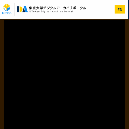
メ
イ
EN
ン
コ
ン
テ
ン
ツ
に
移
動