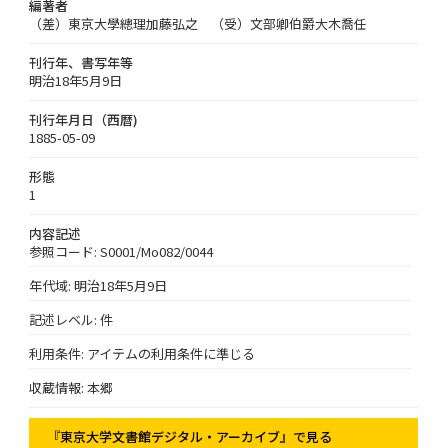
編著者
（差）東京大學總理加藤弘之 （受）文部卿伯爵大木喬任
刊行年、書写年等
明治18年5月9日
刊行年月日（西暦)
1885-05-09
形態
1
内容記述
参照コード: S0001/Mo082/0044
年代域: 明治18年5月9日
記述レベル: 件
利用条件: アイテムの利用条件に準じる
収蔵情報: 本郷
『東京大学文書館デジタル・アーカイブ』で見る