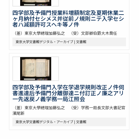
四学部及予備門授業料増額制定及夏期休業二
ヶ月納付セシメス并従前ノ規則ニテ入学セシ
者ハ減額許可スヘキ等ノ件
（差）東京大學總理加藤弘之 （受）文部卿伯爵大木喬任
東京大学文書館デジタル・アーカイブ | 文書館
四学部及予備門入学在学退学規則改正ノ件伺
書進達后予備門分離御達ニ付訂正ノ廉之アリ
一先返戻ノ義学務一局江照会
（差）東京大學總理加藤弘之 （受）学務一局長文部大書記官
濱尾新
東京大学文書館デジタル・アーカイブ | 文書館