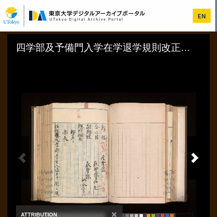
メ
イ
EN
ン
コ
ン
テ
ン
ツ
に
移
動