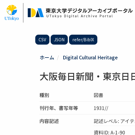
メ
イ
ン
コ
ン
テ
CSV
JSON
refer/BibIX
ン
ツ
に
ホーム
Digital Cultural Heritage
移
動
大阪毎日新聞・東京日日新
種別
図書
刊行年、書写年等
1931//
内容記述
記述レベル: アイ
資料ID: A-1-90