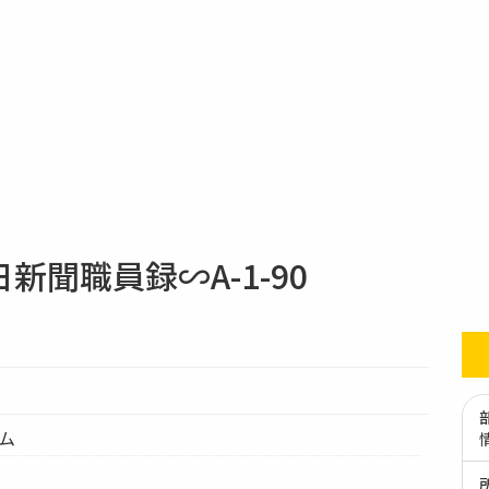
聞職員録∽A-1-90
テム