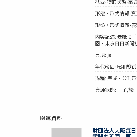
概要-物的状態-高さ:
形態・形式情報-資
形態・形式情報-表
内容記述: 表紙
園・東京日日新聞
言語: ja
年代範囲: 昭和戦前
過程: 完成・公刊
資源状態: 冊子/綴
関連資料
財団法人大阪毎日
新聞慈善園 第二