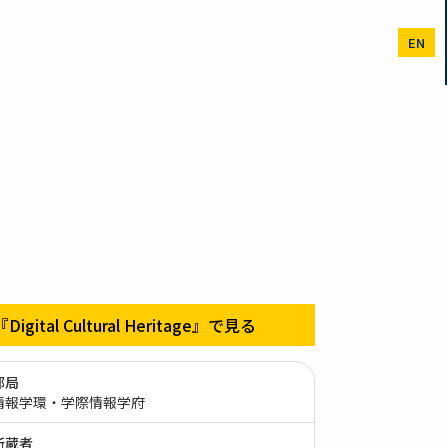
EN
『Digital Cultural Heritage』で見る
部局
情報学環・学際情報学府
所蔵者