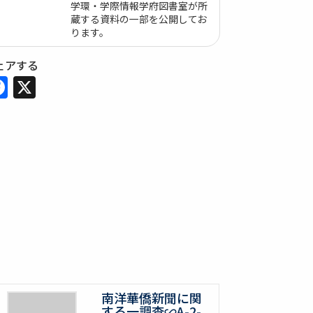
学環・学際情報学府図書室が所
蔵する資料の一部を公開してお
ります。
ェアする
Facebook
X
南洋華僑新聞に関
する一調査∽A-2-