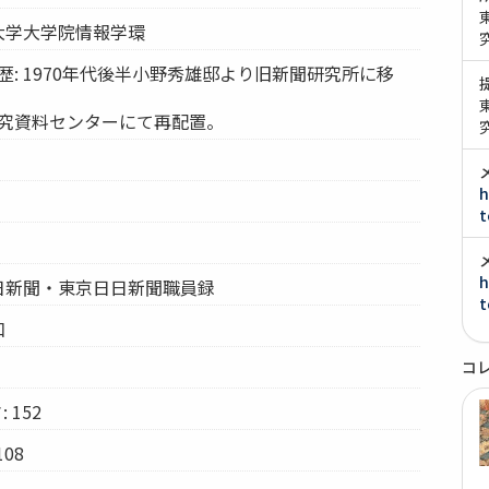
京大学大学院情報学環
歴: 1970年代後半小野秀雄邸より旧新聞研究所に移
研究資料センターにて再配置。
h
t
h
毎日新聞・東京日日新聞職員録
t
和
コ
 152
08