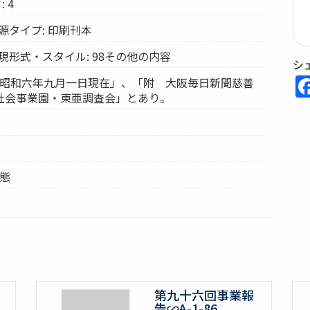
 4
源タイプ: 印刷刊本
現形式・スタイル: 98その他の内容
シ
に「昭和六年九月一日現在」、「附 大阪毎日新聞慈善
社会事業園・東亜調査会」とあり。
形態
第九十六回事業報
告∽A-1-86