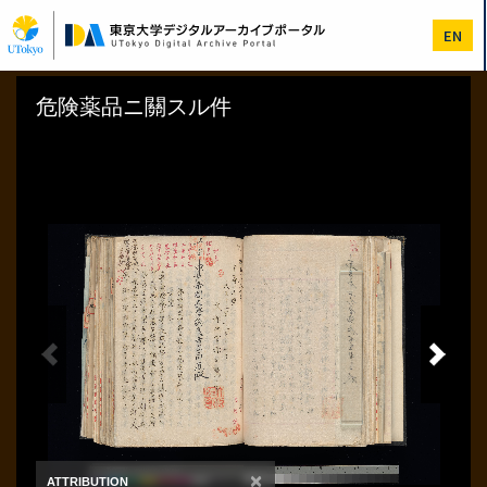
メ
イ
EN
ン
コ
ン
テ
ン
ツ
に
移
動