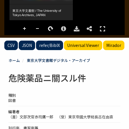
CSV
JSON
refer/BibIX
Universal Viewer
Mirador
ホーム
東京大学文書館デジタル・アーカイブ
危険薬品ニ關スル件
種別
図書
編著者
（差）文部次官赤司鷹一郎 （受）東京帝國大學総長古在由直
刊行年、書写年等