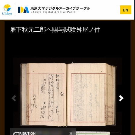
メ
イ
EN
ン
コ
ン
テ
ン
ツ
に
移
動