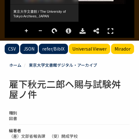
CSV
JSON
refer/BibIX
Universal Viewer
Mirador
ホーム
東京大学文書館デジタル・アーカイブ
雇下秋元二郎ヘ賜与試験舛
屋ノ件
種別
図書
編著者
（差）文部省報告課 （受）開成学校