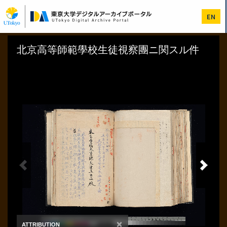
メ
イ
EN
ン
コ
ン
テ
ン
ツ
に
移
動