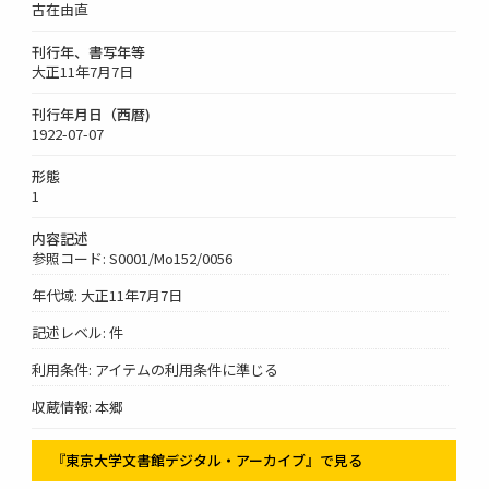
古在由直
刊行年、書写年等
大正11年7月7日
刊行年月日（西暦)
1922-07-07
形態
1
内容記述
参照コード: S0001/Mo152/0056
年代域: 大正11年7月7日
記述レベル: 件
利用条件: アイテムの利用条件に準じる
収蔵情報: 本郷
『東京大学文書館デジタル・アーカイブ』で見る