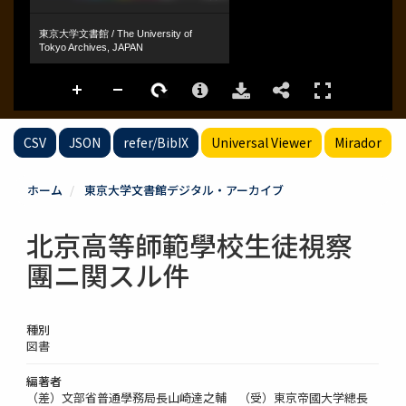
CSV
JSON
refer/BibIX
Universal Viewer
Mirador
ホーム
東京大学文書館デジタル・アーカイブ
北京高等師範學校生徒視察
團ニ関スル件
種別
図書
編著者
（差）文部省普通學務局長山崎達之輔 （受）東京帝國大学總長