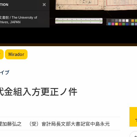
r
Mirador
イブ
代金組入方更正ノ件
理加藤弘之 （受）會計局長文部大書記官中島永元