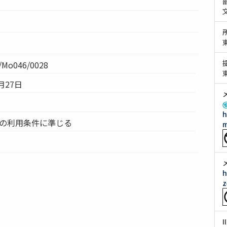
Mo046/0028
月27日
h
ムの利用条件に準じる
m
h
z