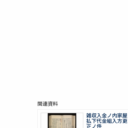
関連資料
雑収入金ノ内家屋
払下代金組入方更
正ノ件