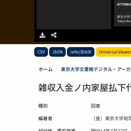
CSV
JSON
refer/BibIX
Universal Viewe
ホーム
東京大学文書館デジタル・アーカ
雑収入金ノ内家屋払下
種別
図書
編著者
（差）東京大学総
刊行年、書写年等
明治14年7月27日