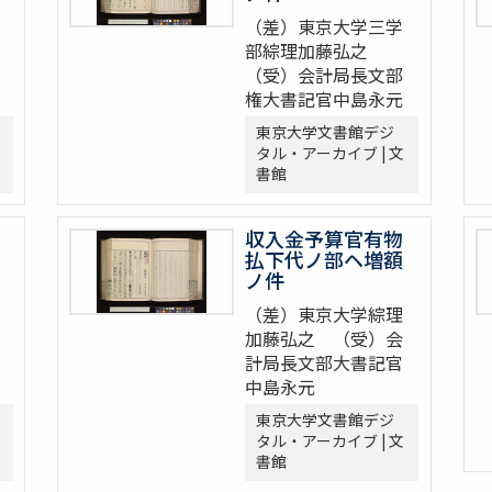
（差）東京大学三学
部綜理加藤弘之
（受）会計局長文部
権大書記官中島永元
東京大学文書館デジ
タル・アーカイブ | 文
書館
収入金予算官有物
払下代ノ部ヘ増額
ノ件
（差）東京大学綜理
加藤弘之 （受）会
計局長文部大書記官
中島永元
東京大学文書館デジ
タル・アーカイブ | 文
書館