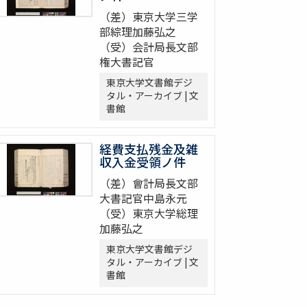
（差）東京大学三学
部綜理加藤弘之
（受）会計局長文部
権大書記官
東京大学文書館デジ
タル・アーカイブ | 文
書館
経費支払残金及雑
収入金受領ノ件
（差）會計局長文部
大書記官中島永元
（受）東京大学総理
加藤弘之
東京大学文書館デジ
タル・アーカイブ | 文
書館