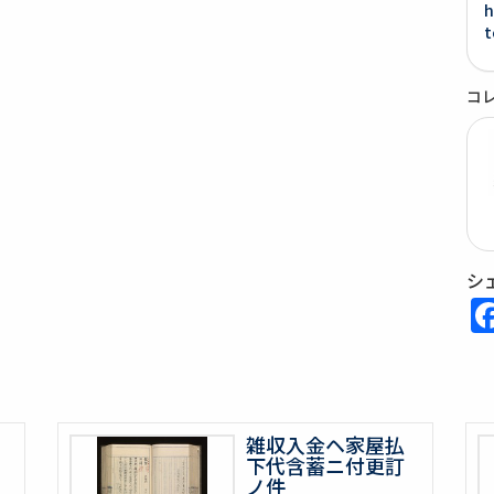
h
t
コ
シ
雑収入金ヘ家屋払
下代含蓄ニ付更訂
ノ件