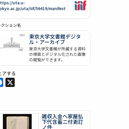
ttps://uta.u-
okyo.ac.jp/uta/iiif/56419/manifest
レクション名
東京大学文書館デジタ
ル・アーカイブ
東京大学文書館が所蔵する資料
の検索とデジタル化された画像
の閲覧ができます。
ェアする
Facebook
X
雑収入金ヘ家屋払
下代含蓄ニ付更訂
ノ件