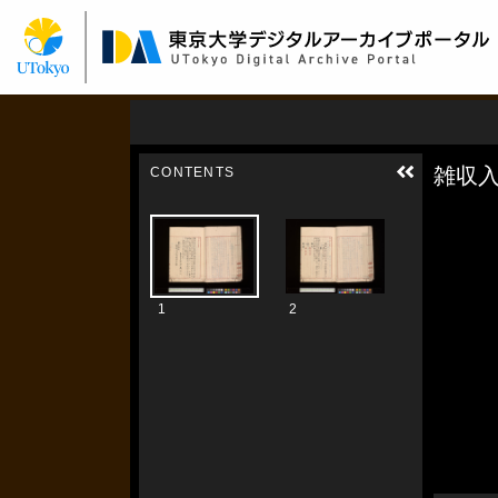
メ
イ
ン
コ
ン
テ
ン
ツ
に
移
動