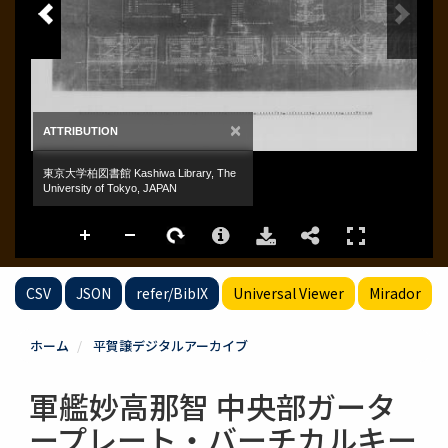
CSV
JSON
refer/BibIX
Universal Viewer
Mirador
ホーム
平賀譲デジタルアーカイブ
軍艦妙高那智 中央部ガータ
ープレート・バーチカルキー