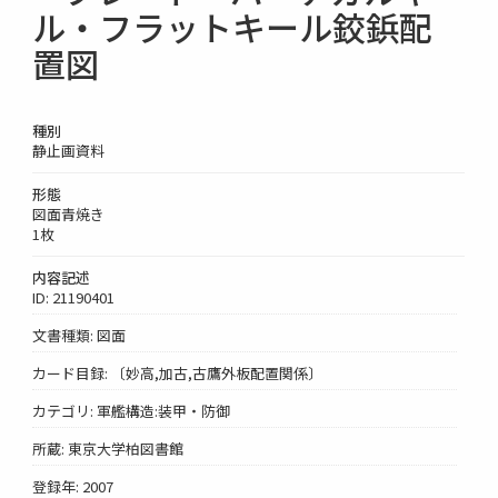
ル・フラットキール鉸鋲配
置図
種別
静止画資料
形態
図面青焼き
1枚
内容記述
ID: 21190401
文書種類: 図面
カード目録: 〔妙高,加古,古鷹外板配置関係〕
カテゴリ: 軍艦構造:装甲・防御
所蔵: 東京大学柏図書館
登録年: 2007