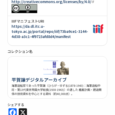
http://creativecommons.org/licenses/by/4.0/
IIIFマニフェストURI
https://da.dl.itc.u-
tokyo.ac.jp/portal/repo/iiif/73ba9ce1-3144-
4d38-a3c1-4f9723afd8d4/manifest
コレクション名
平賀譲デジタルアーカイブ
海軍造船官であった平賀譲（ひらが・ゆずる(1878-1943)：海軍造船中
将・第13代東京帝国大学総長(1938-1943)）の遺した 艦艇計画・建造関
係の技術資料を中心とする資料（約40,000点）。
シェアする
Facebook
X