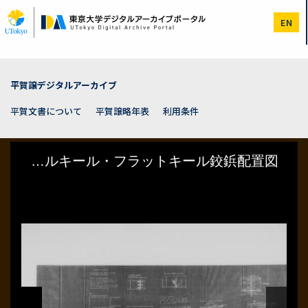
メ
イ
EN
ン
コ
ン
テ
ン
平賀譲デジタルアーカイブ
ツ
に
平賀文書について
平賀譲略年表
利用条件
移
動