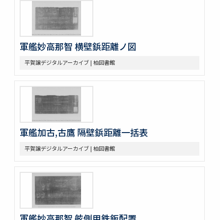
軍艦妙高那智 横壁鋲距離ノ図
平賀譲デジタルアーカイブ | 柏図書館
軍艦加古,古鷹 隔壁鋲距離一括表
平賀譲デジタルアーカイブ | 柏図書館
軍艦妙高那智 舷側甲鉄鈑配置