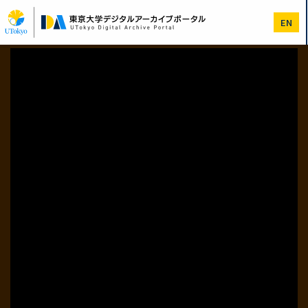
メ
イ
EN
ン
コ
ン
テ
ン
ツ
に
移
動