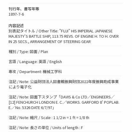
刊行年、書写年等
1897-7-6
内容記述
別表記タイトル / Other Title: "FUJI" HIS IMPERIAL JAPANESE
MAJESTY'S BATTLE SHIP, 113.75 REVS. OF ENGINE H. TO H. OVER
IN 25 SECS., ARRANGEMENT OF STEERING GEAR
種別 / Type: 図面 / Plan
言語 / Language: 英語 / English
専攻 / Department: 機械工学科
注記 / Note: 公益財団法人図書館振興財団2022年度振興助成事業
により電子化
注記 / Note: 図面下スタンプ「DAVIS & Co LTD／ENGINEERS／
[12] FENCHURCH LONDON E. C.／WORKS. GARFORD 8' POPLAB.
E.／No. 5326 DATE 6/7/97」
注記 / Note: 縮尺 / Scale : 1 1/2 in = 1 ft = 1/8 th
注記 / Note: 長さの単位 / Units of length : F