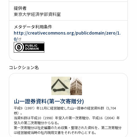
提供者
東京大学経済学部資料室
メタデータ利用条件
http://creativecommons.org/publicdomain/zero/1.
0/
コレクション名
山一證券資料(第一次寄贈分)
平成9（1997）年11月に経営破綻した山一證券の経営資料群（5,704
帙）。
当資料群は平成10（1998）年受入の第一次寄贈分、平成16（2004）年
受入の第二次寄贈分からなる。
第一次寄贈分は社史編纂のため収集・整理された資料を、第二次寄贈分
は経営破綻当時の社内現用文書をそれぞれ中心とする。