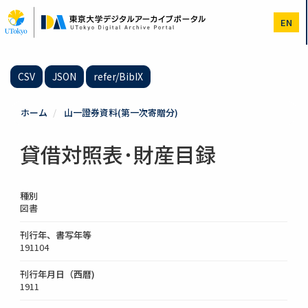
メ
イ
EN
ン
コ
ン
テ
CSV
JSON
refer/BibIX
ン
ツ
に
ホーム
山一證券資料(第一次寄贈分)
移
動
貸借対照表･財産目録
種別
図書
刊行年、書写年等
191104
刊行年月日（西暦)
1911