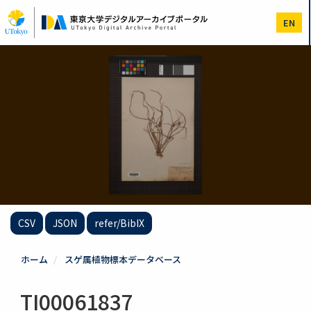
メ
イ
EN
ン
コ
ン
テ
ン
ツ
に
移
動
CSV
JSON
refer/BibIX
ホーム
スゲ属植物標本データベース
TI00061837