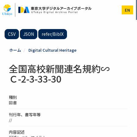
メ
イ
EN
ン
コ
ン
テ
CSV
JSON
refer/BibIX
ン
ツ
に
ホーム
Digital Cultural Heritage
移
動
全国高校新聞連名規約∽
Ｃ-2-3-33-30
種別
図書
刊行年、書写年等
//
内容記述