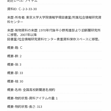
記述レベル: アイテム
資料ID: Ｃ-2-3-33-30
来歴-所有者: 東京大学大学院情報学環図書室/附属社会情報研究資
料センター
来歴-現物資料の来歴: 1970年代後半小野秀雄邸より旧新聞研究所
に移管。2007年以降
図書室/社会情報研究資料センター貴重資料保存スペースに移管。
概要-箱: Ｃ
概要-群: 2
概要-体: 3
概要-部: 33
概要-枝: 30
概要-名称: 全国高校新聞連名規約
概要-物的状態-資料アイテムの量: 1
概要-物的状態-長さ: 313