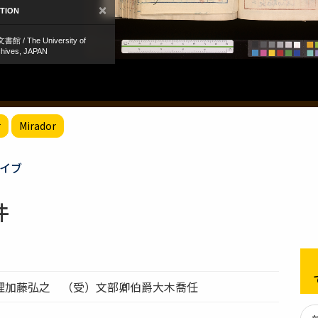
r
Mirador
イブ
件
理加藤弘之 （受）文部卿伯爵大木喬任