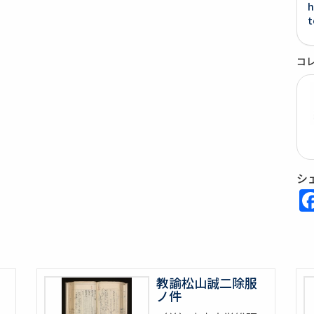
h
t
コ
シ
教諭松山誠二除服
ノ件