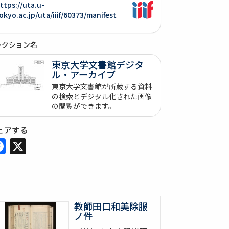
ttps://uta.u-
okyo.ac.jp/uta/iiif/60373/manifest
レクション名
東京大学文書館デジタ
ル・アーカイブ
東京大学文書館が所蔵する資料
の検索とデジタル化された画像
の閲覧ができます。
ェアする
Facebook
X
教師田口和美除服
ノ件