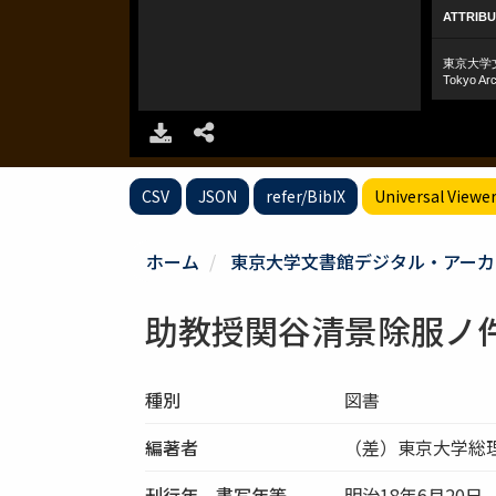
CSV
JSON
refer/BibIX
Universal Viewe
ホーム
東京大学文書館デジタル・アーカ
助教授関谷清景除服ノ
種別
図書
編著者
（差）東京大学総
刊行年、書写年等
明治18年6月20日