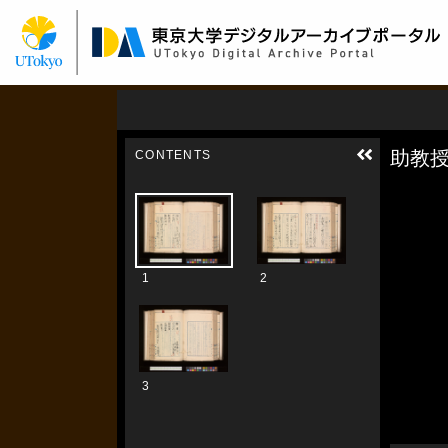
メ
イ
ン
コ
ン
テ
ン
ツ
に
移
動