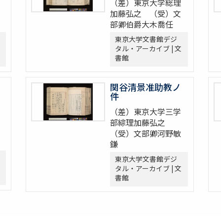
（差）東京大学総理
加藤弘之 （受）文
部卿伯爵大木喬任
東京大学文書館デジ
タル・アーカイブ | 文
書館
関谷清景准助教ノ
件
（差）東京大学三学
部綜理加藤弘之
（受）文部卿河野敏
鎌
東京大学文書館デジ
タル・アーカイブ | 文
書館