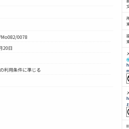
Mo082/0078
月20日
h
ムの利用条件に準じる
m
h
z