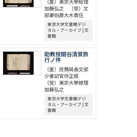
（差）東京大學総理
加藤弘之 （受）文
部卿伯爵大木喬任
東京大学文書館デジ
タル・アーカイブ | 文
書館
助教授關谷清景旅
行ノ件
（差）庶務局長文部
少書記官伴正順
（受）東京大學總理
加藤弘之
東京大学文書館デジ
タル・アーカイブ | 文
書館