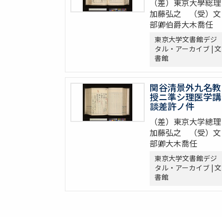
（差）東京大學総理
加藤弘之 （受）文
部卿伯爵大木喬任
東京大学文書館デジ
タル・アーカイブ | 文
書館
関谷清景外九名教
授ニ準シ理医学講
談差許ノ件
（差）東京大学總理
加藤弘之 （受）文
部卿大木喬任
東京大学文書館デジ
タル・アーカイブ | 文
書館