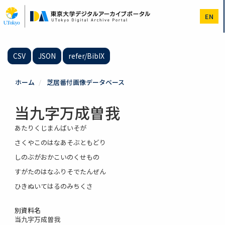
メ
イ
EN
ン
コ
ン
テ
CSV
JSON
refer/BibIX
ン
ツ
に
ホーム
芝居番付画像データベース
移
動
当九字万成曽我
あたりくじまんばいそが
さくやこのはなあそぶともどり
しのぶがおかこいのくせもの
すがたのはなふりそでたんぜん
ひきぬいてはるのみちくさ
別資料名
当九字万成曽我