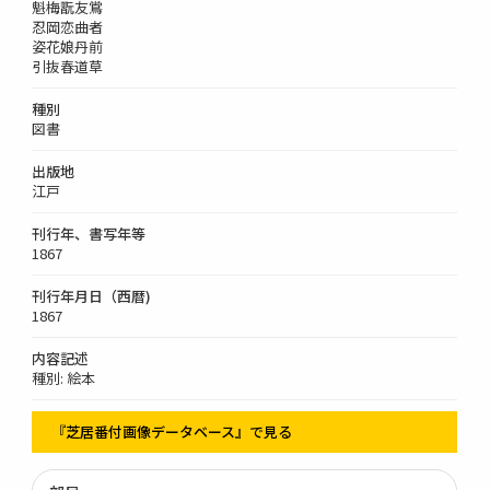
魁梅翫友鴬
忍岡恋曲者
姿花娘丹前
引抜春道草
種別
図書
出版地
江戸
刊行年、書写年等
1867
刊行年月日（西暦)
1867
内容記述
種別: 絵本
『芝居番付画像データベース』で見る