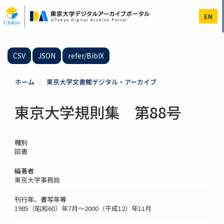
メ
イ
EN
ン
コ
ン
テ
CSV
JSON
refer/BibIX
ン
ツ
に
ホーム
東京大学文書館デジタル・アーカイブ
移
動
東京大学規則集 第88号
種別
図書
編著者
東京大学事務局
刊行年、書写年等
1985（昭和60）年7月～2000（平成12）年11月