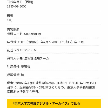
刊行年月日（西暦)
1985-07-2000
形態
1点
内容記述
参照コード: S0009/0149
年代域: 1985（昭和60）年7月～2000（平成12）年11月
記述レベル: アイテム
資料入手先: 法務課法規チーム
利用条件: 要審査
収蔵情報: 柏
備考: 昭和60年7月加除整理済みの、昭和39（1964）年12月15日
台本に、追録番号39～69をおさめたもの。東京大学事務局編集、
帝国地方行政学会発行。
『東京大学文書館デジタル・アーカイブ』で見る