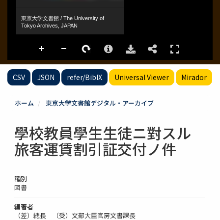
CSV
JSON
refer/BibIX
Universal Viewer
Mirador
ホーム
東京大学文書館デジタル・アーカイブ
學校教員學生生徒ニ對スル
旅客運賃割引証交付ノ件
種別
図書
編著者
（差）總長 （受）文部大臣官房文書課長