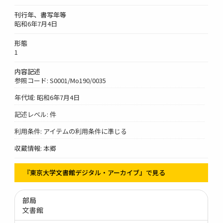
刊行年、書写年等
昭和6年7月4日
形態
1
内容記述
参照コード: S0001/Mo190/0035
年代域: 昭和6年7月4日
記述レベル: 件
利用条件: アイテムの利用条件に準じる
収蔵情報: 本郷
『東京大学文書館デジタル・アーカイブ』で見る
部局
文書館