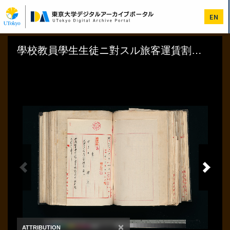
メ
イ
EN
ン
コ
ン
テ
ン
ツ
に
移
動