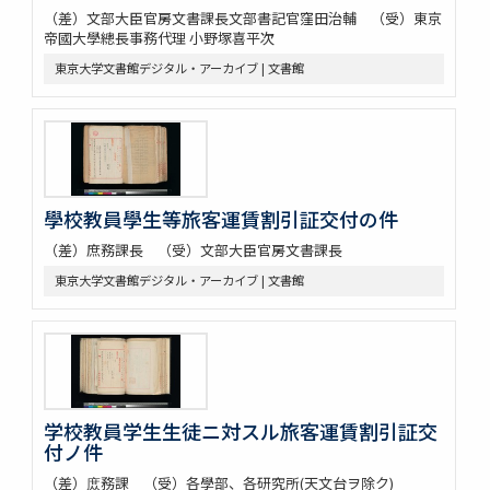
（差）文部大臣官房文書課長文部書記官窪田治輔 （受）東京
帝國大學總長事務代理 小野塚喜平次
東京大学文書館デジタル・アーカイブ | 文書館
學校教員學生等旅客運賃割引証交付の件
（差）庶務課長 （受）文部大臣官房文書課長
東京大学文書館デジタル・アーカイブ | 文書館
学校教員学生生徒ニ対スル旅客運賃割引証交
付ノ件
（差）庻務課 （受）各學部、各研究所(天文台ヲ除ク)