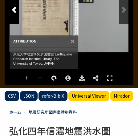
CSV
JSON
refer/BibIX
Universal Viewer
Mirador
ホーム
地震研究所図書室特別資料
弘化四年信濃地震洪水圖