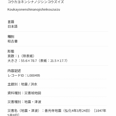
コウカヨネンシナノジシンコウズイズ
Koukayonenshinanojishinkouzuizu
言語
日本語
種別
和古書
形態
頁数：1（除表紙）
大きさ：55.6×78.7（表紙：21.5×17.7）
内容記述
レコードID：L000495
主題別：地震 / 洪水
資料種別：災害絵地図
災害種別：地震・津波
災害名（地震・津波）：善光寺地震（弘化4年3月24日）［1847年
5月8日］