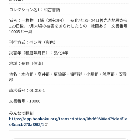
コレクション名1：和古書類
備考：一枚物 1鋪（2鋪の内） 弘化4年3月24日善光寺地震から
120日後、7月末頃の被害をあらわしたもの 絵図あり 文書番号
10005と一具
刊行方式：ペン写（彩色）
災害年（和暦年月日）：弘化4年
地域：長野（信濃）
地名：水内郡・高井郡・更級郡・埴科郡・小縣郡・筑摩郡・安曇
郡
請求番号：01.016-1
文書番号：10006
みんなで翻刻
https://app.honkoku.org/transcription/0bd69300e479de4f1a
e8eacb278a89f3/1