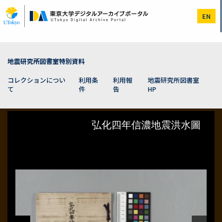
メ
イ
EN
ン
コ
ン
テ
ン
地震研究所図書室特別資料
ツ
に
コレクションについ
利用条
利用報
地震研究所図書室
移
て
件
告
HP
動