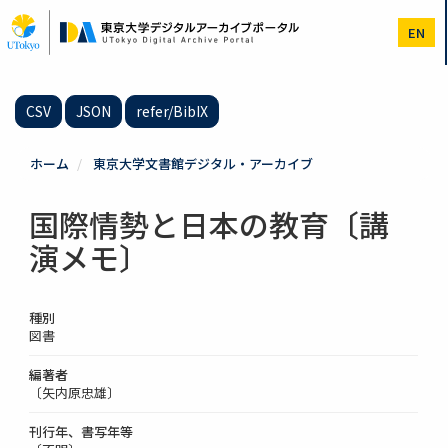
メ
イ
EN
ン
コ
ン
テ
CSV
JSON
refer/BibIX
ン
ツ
に
ホーム
東京大学文書館デジタル・アーカイブ
移
動
国際情勢と日本の教育〔講
演メモ〕
種別
図書
編著者
〔矢内原忠雄〕
刊行年、書写年等