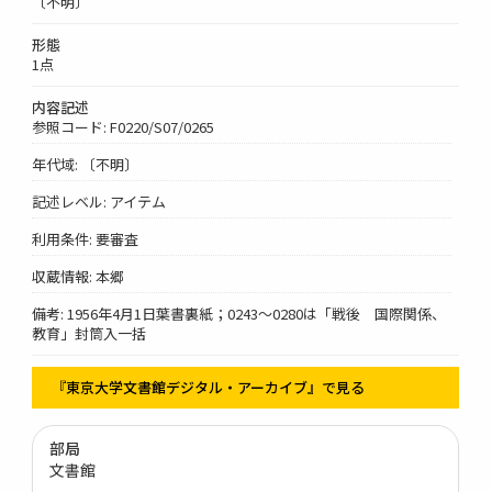
〔不明〕
形態
1点
内容記述
参照コード: F0220/S07/0265
年代域: 〔不明〕
記述レベル: アイテム
利用条件: 要審査
収蔵情報: 本郷
備考: 1956年4月1日葉書裏紙；0243～0280は「戦後 国際関係、
教育」封筒入一括
『東京大学文書館デジタル・アーカイブ』で見る
部局
文書館