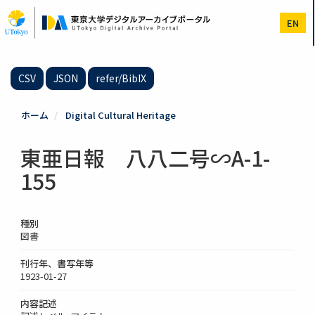
メ
イ
EN
ン
コ
ン
テ
CSV
JSON
refer/BibIX
ン
ツ
に
ホーム
Digital Cultural Heritage
移
動
東亜日報 八八二号∽A-1-
155
種別
図書
刊行年、書写年等
1923-01-27
内容記述