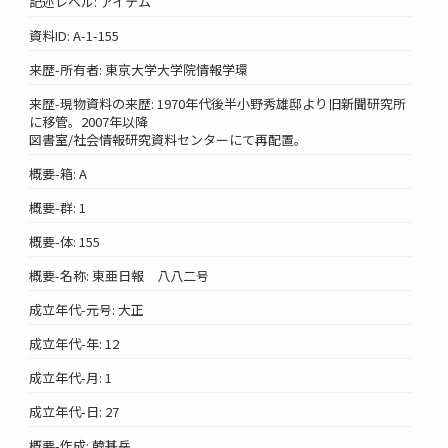
記述レベル: アイテム
資料ID: A-1-155
来歴-所有者: 東京大学大学院情報学環
来歴-現物資料の来歴: 1970年代後半小野秀雄邸より旧新聞研究所
に移管。2007年以降
図書室/社会情報研究資料センターにて再配置。
概要-箱: A
概要-群: 1
概要-体: 155
概要-名称: 東亜日報 八八二号
成立年代-元号: 大正
成立年代-年: 12
成立年代-月: 1
成立年代-日: 27
概要-作成: 韓基岳