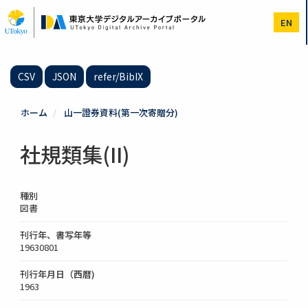
メ
イ
EN
ン
コ
ン
テ
CSV
JSON
refer/BibIX
ン
ツ
に
ホーム
山一證券資料(第一次寄贈分)
移
動
社規類集(II)
種別
図書
刊行年、書写年等
19630801
刊行年月日（西暦)
1963