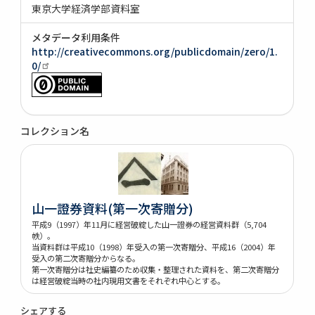
東京大学経済学部資料室
メタデータ利用条件
http://creativecommons.org/publicdomain/zero/1.
0/
コレクション名
山一證券資料(第一次寄贈分)
平成9（1997）年11月に経営破綻した山一證券の経営資料群（5,704
帙）。
当資料群は平成10（1998）年受入の第一次寄贈分、平成16（2004）年
受入の第二次寄贈分からなる。
第一次寄贈分は社史編纂のため収集・整理された資料を、第二次寄贈分
は経営破綻当時の社内現用文書をそれぞれ中心とする。
シェアする