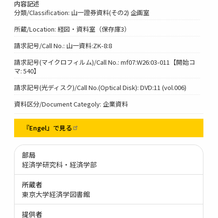
内容記述
分類/Classification: 山一證券資料(その2) 企画室
所蔵/Location: 経図・資料室（保存庫3）
請求記号/Call No.: 山一資料:ZK-8:8
請求記号(マイクロフィルム)/Call No.: mf07:W26:03-011【開始コ
マ: 540】
請求記号(光ディスク)/Call No.(Optical Disk): DVD:11 (vol.006)
資料区分/Document Categoly: 企業資料
『Engel』で見る
部局
経済学研究科・経済学部
所蔵者
東京大学経済学図書館
提供者