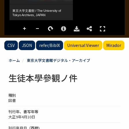
CSV
JSON
refer/BibIX
Universal Viewer
Mirador
ホーム
東京大学文書館デジタル・アーカイブ
生徒本學參観ノ件
種別
図書
刊行年、書写年等
大正9年4月10日
刊行年月日（西暦)