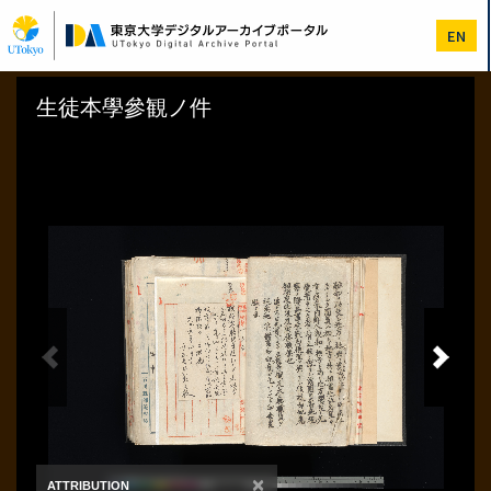
メ
イ
EN
ン
コ
ン
テ
ン
ツ
に
移
動