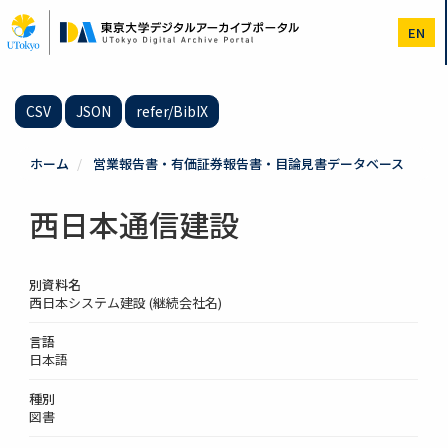
メ
イ
EN
ン
コ
ン
テ
CSV
JSON
refer/BibIX
ン
ツ
に
ホーム
営業報告書・有価証券報告書・目論見書データベース
移
動
西日本通信建設
別資料名
西日本システム建設 (継続会社名)
言語
日本語
種別
図書