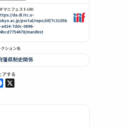
IIIFマニフェストURI
ttps://da.dl.itc.u-
okyo.ac.jp/portal/repo/iiif/7c3105b
-a424-7ddc-0696-
4bcd7754678/manifest
レクション名
府藩県制史関係
ェアする
Facebook
X