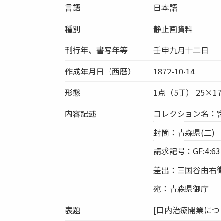
言語
日本語
種別
静止画資料
刊行年、書写年等
壬申九月十二日
作成年月日（西暦）
1872-10-14
形態
1点（5丁） 25×1
内容記述
コレクション名：
封筒：青森県(二)
請求記号：GF:4:63
差出：三国谷由右
宛：青森県御庁
表題
[口内治療開業につ