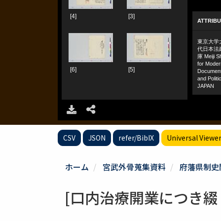
CSV
JSON
refer/BibIX
Universal Viewe
ホーム
宮武外骨蒐集資料
府藩県制史
[口内治療開業につき綴