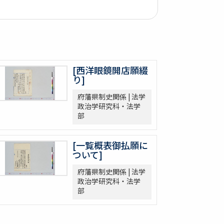
[西洋眼鏡開店願綴
り]
府藩県制史関係 | 法学
政治学研究科・法学
部
[一覧概表御払願に
ついて]
府藩県制史関係 | 法学
政治学研究科・法学
部