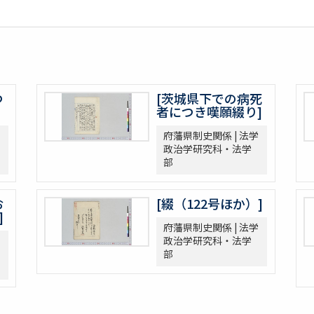
つ
[茨城県下での病死
者につき嘆願綴り]
府藩県制史関係 | 法学
政治学研究科・法学
部
お
[綴（122号ほか）]
]
府藩県制史関係 | 法学
政治学研究科・法学
部