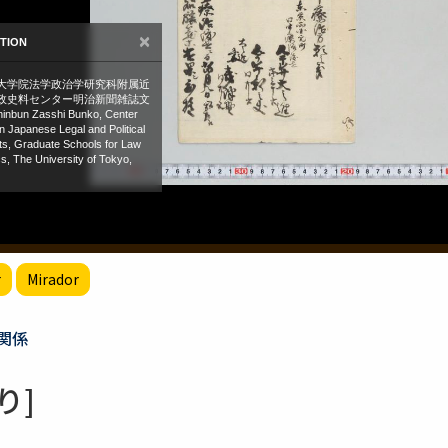
r
Mirador
関係
り]