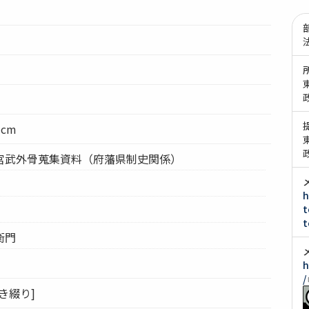
7cm
宮武外骨蒐集資料（府藩県制史関係）
h
t
t
衛門
h
/
き綴り]