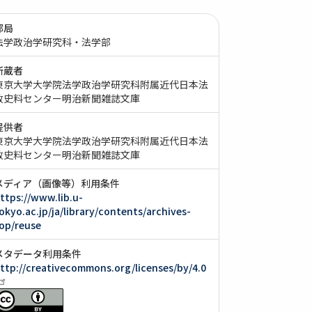
部局
法学政治学研究科・法学部
所蔵者
東京大学大学院法学政治学研究科附属近代日本法
政史料センター明治新聞雑誌文庫
提供者
東京大学大学院法学政治学研究科附属近代日本法
政史料センター明治新聞雑誌文庫
メディア（画像等）利用条件
ttps://www.lib.u-
okyo.ac.jp/ja/library/contents/archives-
op/reuse
メタデータ利用条件
ttp://creativecommons.org/licenses/by/4.0