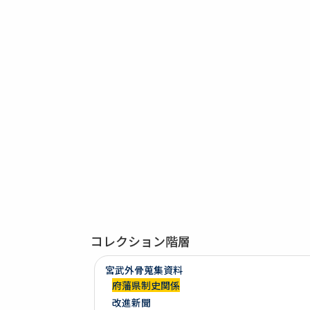
コレクション階層
宮武外骨蒐集資料
府藩県制史関係
改進新聞