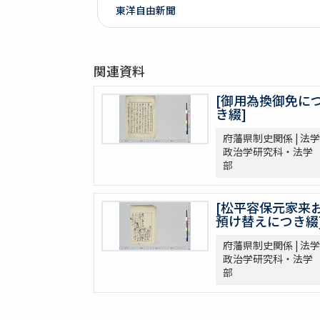
東洋自由新聞
関連資料
[御用為換御免に
き綴]
府藩県制史関係 | 法学
政治学研究科・法学
部
[松平容保元家来
預け替えにつき綴
府藩県制史関係 | 法学
政治学研究科・法学
部