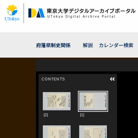
メ
イ
ン
コ
ン
テ
ン
府藩県制史関係
解説
カレンダー検索
ツ
に
移
動