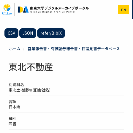
メ
イ
EN
ン
コ
ン
テ
CSV
JSON
refer/BibIX
ン
ツ
に
ホーム
営業報告書・有価証券報告書・目論見書データベース
移
動
東北不動産
別資料名
東北土地建物 (旧会社名)
言語
日本語
種別
図書