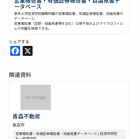
営業報告書・有価証券報告書・目論見書デ
ータベース
東京大学経済学図書館所蔵の営業報告書、有価証券報告書、目論見書の
データベース。
営業報告書（定款・目論見書等を含む）は冊子体およびマイクロフィル
ムの所蔵を検索できる。
シェアする
Facebook
X
関連資料
青森不動産
青森市
営業報告書・有価証券報告書・目論見書データベース | 経済学研究
科・経済学部