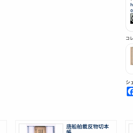
h
0
コ
シ
唐船舶載反物切本
帳