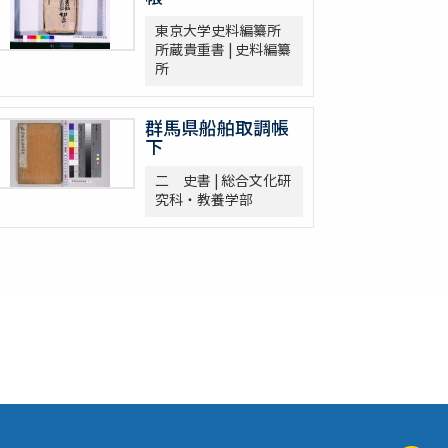
東京大学史料編纂所
所蔵貴重書 | 史料編纂
所
群馬県船舶取調帳
下
二 史書 | 総合文化研
究科・教養学部