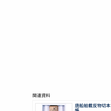
関連資料
唐船舶載反物切本
帳