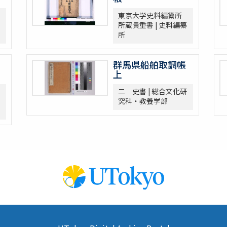
東京大学史料編纂所
所蔵貴重書 | 史料編纂
所
群馬県船舶取調帳
上
二 史書 | 総合文化研
究科・教養学部