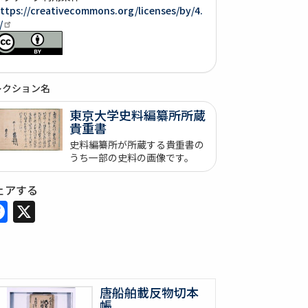
ttps://creativecommons.org/licenses/by/4.
/
レクション名
東京大学史料編纂所所蔵
貴重書
史料編纂所が所蔵する貴重書の
うち一部の史料の画像です。
ェアする
Facebook
X
唐船舶載反物切本
帳