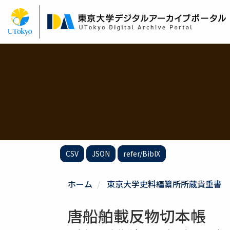
メ
イ
ン
コ
ン
テ
ン
ツ
に
移
動
CSV
JSON
refer/BibIX
ホーム
東京大学史料編纂所所蔵貴重書
唐船舶載反物切本帳