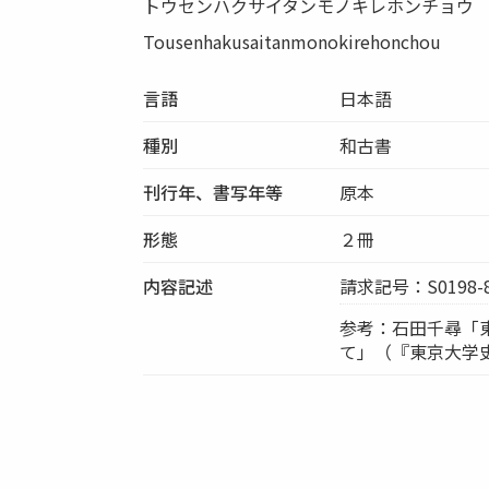
トウセンハクサイタンモノキレホンチョウ
Tousenhakusaitanmonokirehonchou
言語
日本語
種別
和古書
刊行年、書写年等
原本
形態
２冊
内容記述
請求記号：S0198-
参考：石田千尋「
て」（『東京大学史