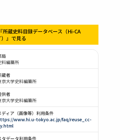
『所蔵史料目録データベース（Hi-CA
T）』で見る
部局
史料編纂所
所蔵者
東京大学史料編纂所
提供者
東京大学史料編纂所
メディア（画像等）利用条件
ttps://www.hi.u-tokyo.ac.jp/faq/reuse_cc-
y.html
メタデータ利用条件