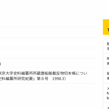
8
東京大学史料編纂所所蔵唐船舶載反物切本帳につい
料編纂所研究紀要』第８号 1998.3）
h
b