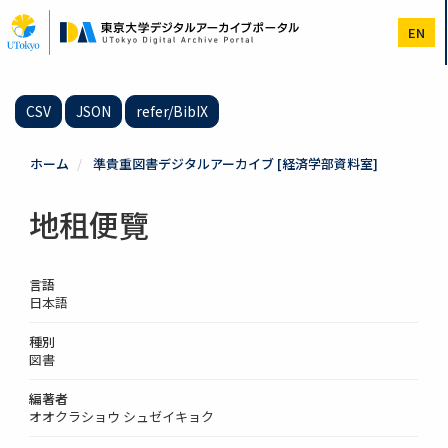
メ
イ
EN
ン
コ
ン
テ
CSV
JSON
refer/BibIX
ン
ツ
に
ホーム
準貴重図書デジタルアーカイブ [経済学部資料室]
移
動
地租便覽
言語
日本語
種別
図書
編著者
オオクラショウ シュゼイキョク