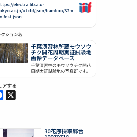
ttps://electra.lib.a.u-
okyo.ac.jp/utcbf/json/bamboo/32m
nifest.json
レクション名
千葉演習林所蔵モウソウ
チク開花周期実証試験地
画像データベース
千葉演習林のモウソウチク開花
周期実証試験地の写真群です。
ェアする
Facebook
X
30花序採取郷台
19970718