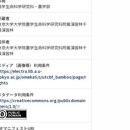
部局
農学生命科学研究科・農学部
所蔵者
東京大学大学院農学生命科学研究科附属演習林千
葉演習林
提供者
東京大学大学院農学生命科学研究科附属演習林千
葉演習林
メディア（画像等）利用条件
ttps://electra.lib.a.u-
okyo.ac.jp/omekaS/s/utcbf_bamboo/page/r
ghts
メタデータ利用条件
ttps://creativecommons.org/publicdomain
zero/1.0/
IIIFマニフェストURI