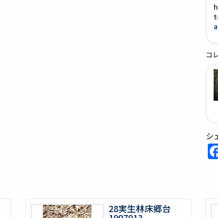
h
t
a
コ
シ
28実生林床郷台
1997013