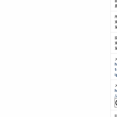
h
t
i
h
/