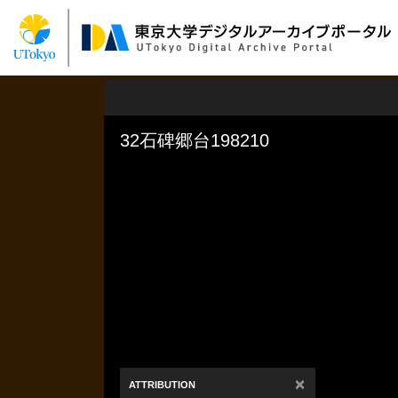
メ
イ
ン
コ
ン
テ
ン
ツ
に
移
動