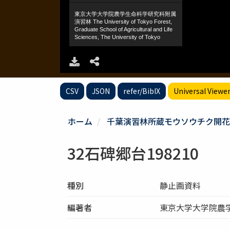
CSV
JSON
refer/BibIX
Universal Viewe
ホーム
千葉演習林所蔵モウソウチク開花
32石碑郷台198210
種別
静止画資料
編著者
東京大学大学院農