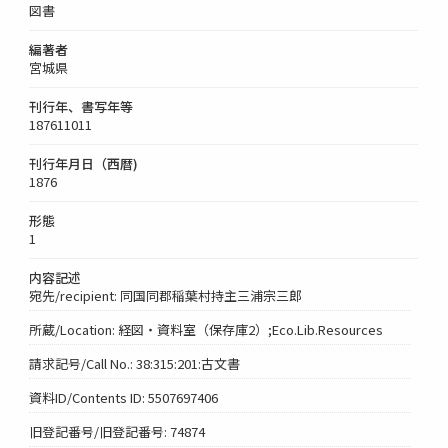
図書
編著者
宮城県
刊行年、書写年等
187611011
刊行年月日（西暦)
1876
形態
1
内容記述
宛先/recipient: 同国同郡稲葉村持主三浦宗三郎
所蔵/Location: 経図・資料室（保存庫2）;Eco.Lib.Resources
請求記号/Call No.: 38:315:201:古文書
資料ID/Contents ID: 5507697406
旧登記番号/旧登記番号: 74874