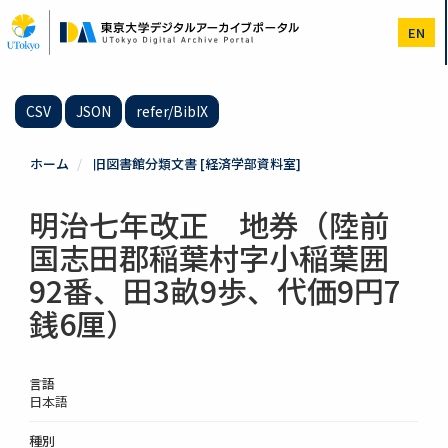
メ
イ
EN
ン
コ
ン
テ
CSV
JSON
refer/BibIX
ン
ツ
に
ホーム
旧図書館分類文書 [経済学部資料室]
移
動
明治七年改正 地券（陸前
国志田郡稲葉村字小稲葉囲
92番、田3畝9歩、代価9円7
銭6厘）
言語
日本語
種別