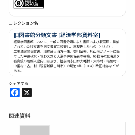
コレクション名
旧図書館分類文書 [経済学部資料室]
経済学図書館において、一般の図書分類により書庫および収蔵庫に排架
されていた諸文書を旧文書室に移管し、再整理したもの（445点）。
工場法案関係文書、加賀藩火消方手帳、御用留帳、片山潜がノートに筆
写した幸徳秋水・管野スガら大逆事件関係者の書簡、終戦時の北海道夕
張炭鉱の朝鮮人動向日誌及び、陸前国志田郡大幡村・大柿村・稲葉村・
中里村・古川村（現宮城県古川市）の明治7年（1884）改正地券などが
ある。
シェアする
Facebook
X
関連資料