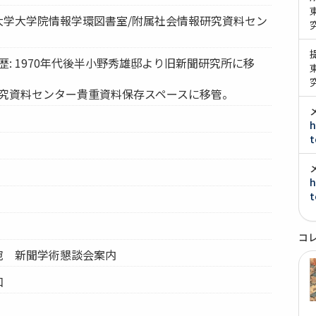
京大学大学院情報学環図書室/附属社会情報研究資料セン
歴: 1970年代後半小野秀雄邸より旧新聞研究所に移
研究資料センター貴重資料保存スペースに移管。
h
t
h
t
コ
氏宛 新聞学術懇談会案内
和