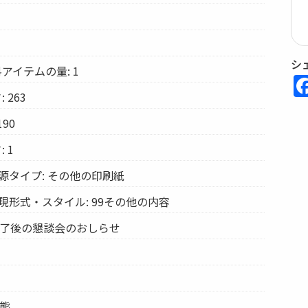
シ
アイテムの量: 1
 263
90
 1
源タイプ: その他の印刷紙
現形式・スタイル: 99その他の内容
終了後の懇談会のおしらせ
形態