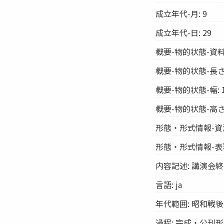
成立年代-月: 9
成立年代-日: 29
概要-物的状態-資料
概要-物的状態-長さ:
概要-物的状態-幅: 1
概要-物的状態-高さ:
形態・形式情報-資
形態・形式情報-表
内容記述: 講演会
言語: ja
年代範囲: 昭和戦後
過程: 完成・公刊