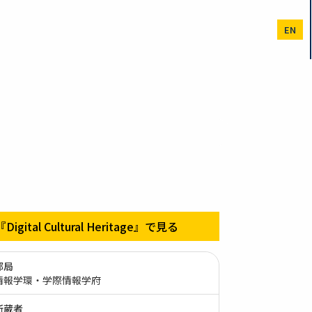
EN
『Digital Cultural Heritage』で見る
部局
情報学環・学際情報学府
所蔵者