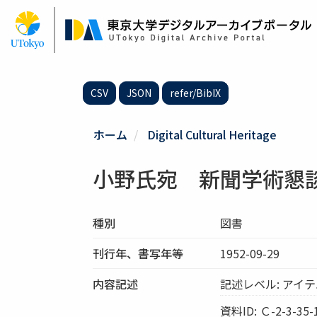
メ
イ
ン
コ
ン
テ
CSV
JSON
refer/BibIX
ン
ツ
に
ホーム
Digital Cultural Heritage
移
動
小野氏宛 新聞学術懇談会案
種別
図書
刊行年、書写年等
1952-09-29
内容記述
記述レベル: アイ
資料ID: Ｃ-2-3-35-