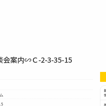
内∽Ｃ-2-3-35-15
テム
15