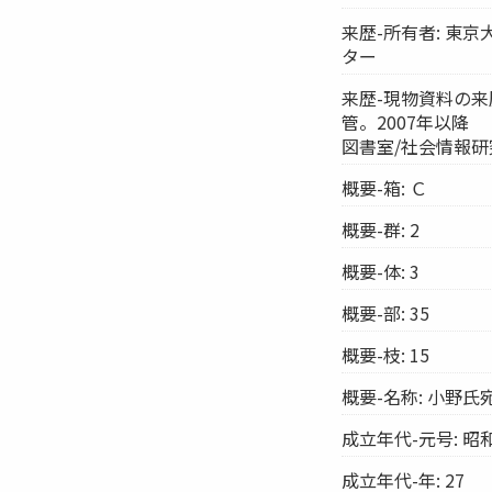
来歴-所有者: 東
ター
来歴-現物資料の来
管。2007年以降
図書室/社会情報
概要-箱: Ｃ
概要-群: 2
概要-体: 3
概要-部: 35
概要-枝: 15
概要-名称: 小野
成立年代-元号: 昭
成立年代-年: 27