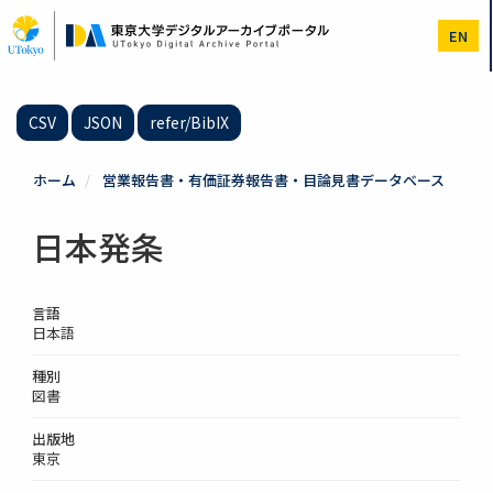
メ
イ
EN
ン
コ
ン
テ
CSV
JSON
refer/BibIX
ン
ツ
に
ホーム
営業報告書・有価証券報告書・目論見書データベース
移
動
日本発条
言語
日本語
種別
図書
出版地
東京