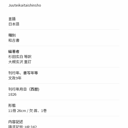
Juuteikaitaishinsho
言語
日本語
種別
和古書
編著者
杉田玄白 等訳
大槻玄沢 重訂
刊行年、書写年等
文政9年
刊行年月日（西暦)
1826
形態
11冊 26cm / 欠:首、1巻
内容記述
請求記号: HR:342