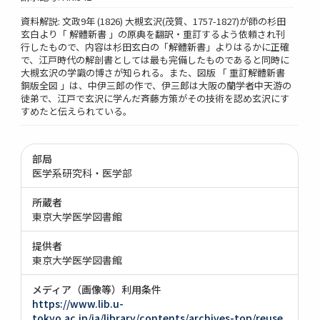
資料解説: 文政9年 (1826) 大槻玄沢(茂質、1757-1827)が師の杉田
玄白より「 解體新書 」の原典を翻訳・重訂するよう依頼され刊
行したもので、内容は杉田玄白の「解體新書」よりはるかに正確
で、江戸時代の解剖書としては最も完備したものであると同時に
大槻玄沢の学識の博さが知られる。また、図版 「 重訂解體新書
銅版全図 」は、中伊三郎の作で、伊三郎は大阪の蘭学者中天游の
徒弟で、江戸で玄沢に学んだ斉藤方策がその技術を認め玄沢にす
すめたと伝えられている。
部局
医学系研究科・医学部
所蔵者
東京大学医学図書館
提供者
東京大学医学図書館
メディア（画像等）利用条件
https://www.lib.u-
tokyo.ac.jp/ja/library/contents/archives-top/reuse