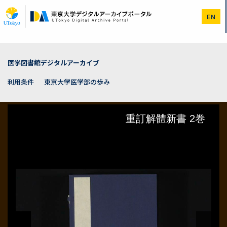
メ
イ
EN
ン
コ
ン
テ
ン
医学図書館デジタルアーカイブ
ツ
に
利用条件
東京大学医学部の歩み
移
動