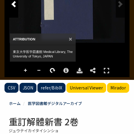
CSV
JSON
refer/BibIX
Universal Viewer
Mirador
ホーム
医学図書館デジタルアーカイブ
重訂解體新書 2巻
ジュウテイカイタイシンショ