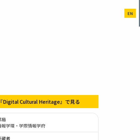
EN
『Digital Cultural Heritage』で見る
部局
情報学環・学際情報学府
所蔵者