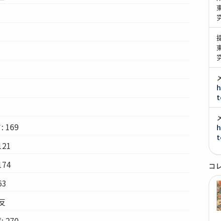
h
t
）
 169
h
t
21
74
コ
63
反
 270