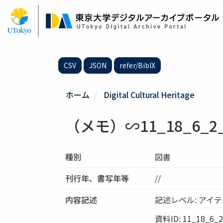
メ
イ
ン
コ
ン
テ
CSV
JSON
refer/BibIX
ン
ツ
に
ホーム
Digital Cultural Heritage
移
動
（メモ）∽11_18_6_2_
種別
図書
刊行年、書写年等
//
内容記述
記述レベル: アイ
資料ID: 11_18_6_2