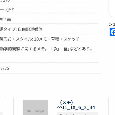
 一つ折り
 左半面
シ
源タイプ: 自由記述媒体
現形式・スタイル: 10メモ・草稿・スケッチ
人類学的観察に関するメモ。「争」｢食｣などとあり。
7/25
（メモ）
∽11_18_6_2_34