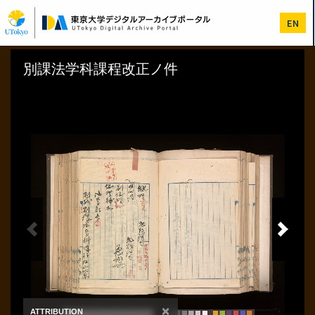
メ
イ
EN
ン
コ
ン
テ
ン
ツ
に
移
動