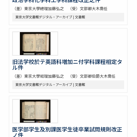
（差）東京大學總理加藤弘之 （受）文部卿大木喬任
東京大学文書館デジタル・アーカイブ | 文書館
旧法学校於テ英語科増加ニ付学科課程相定タ
ル件
（差）東京大學総理加藤弘之 （受）文部卿伯爵大木喬任
東京大学文書館デジタル・アーカイブ | 文書館
医学部学生及別課医学生徒卒業試問規則改正
ノ件