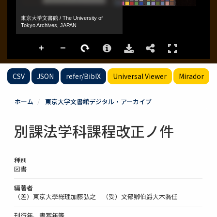
CSV
JSON
refer/BibIX
Universal Viewer
Mirador
ホーム
東京大学文書館デジタル・アーカイブ
別課法学科課程改正ノ件
種別
図書
編著者
（差）東京大學総理加藤弘之 （受）文部卿伯爵大木喬任
刊行年、書写年等