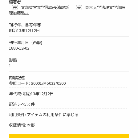
編著者
（差）文部省官立学務局長濱尾新 （受）東京大学法理文学部綜
理加藤弘之
刊行年、書写年等
明治13年12月2日
刊行年月日（西暦)
1880-12-02
形態
1
内容記述
参照コード: S0001/Mo033/0200
年代域: 明治13年12月2日
記述レベル: 件
利用条件: アイテムの利用条件に準じる
収蔵情報: 本郷