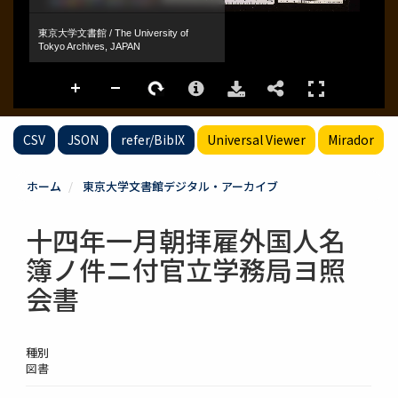
CSV
JSON
refer/BibIX
Universal Viewer
Mirador
ホーム
東京大学文書館デジタル・アーカイブ
十四年一月朝拝雇外国人名
簿ノ件ニ付官立学務局ヨ照
会書
種別
図書