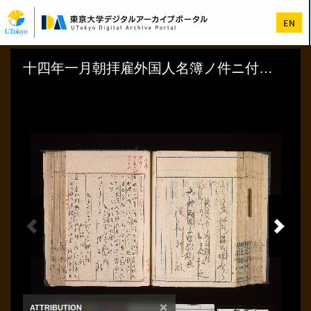
メ
イ
EN
ン
コ
ン
テ
ン
ツ
に
移
動