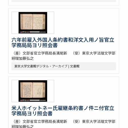
六年前雇入外国人条約書和洋文入用ノ旨官立
学務局局ヨリ照会書
（差）文部省官立学務局長濱尾新 （受）東京大学法理文学部
綜理加藤弘之
東京大学文書館デジタル・アーカイブ | 文書館
米人ホイットネー氏雇継条約書ノ件ニ付官立
学務局ヨリ照会書
（差）文部省官立學務局長濱尾新 （受）東京大学法理文学部
綜理加藤弘之