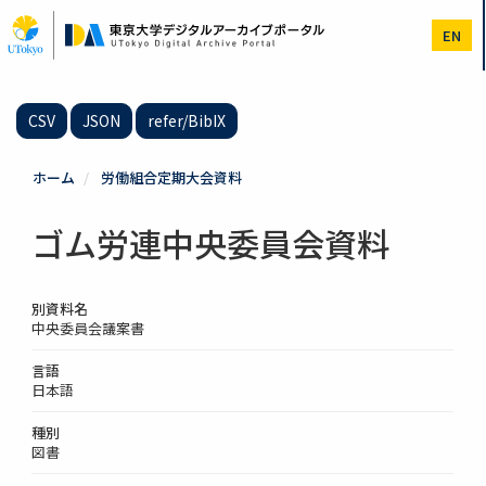
メ
イ
EN
ン
コ
ン
テ
CSV
JSON
refer/BibIX
ン
ツ
に
ホーム
労働組合定期大会資料
移
動
ゴム労連中央委員会資料
別資料名
中央委員会議案書
言語
日本語
種別
図書