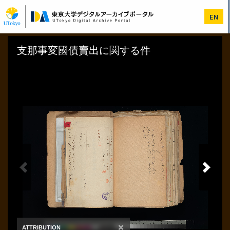
メ
イ
EN
ン
コ
ン
テ
ン
ツ
に
移
動