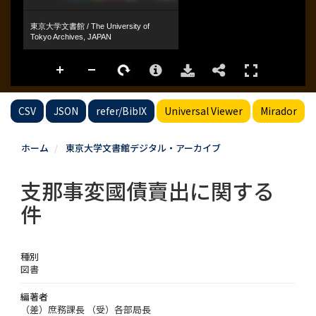
CSV
JSON
refer/BibIX
Universal Viewer
Mirador
ホーム
東京大学文書館デジタル・アーカイブ
支那事変國債賣出に関する
件
種別
図書
編著者
（差）庶務課長 （受）各部局長