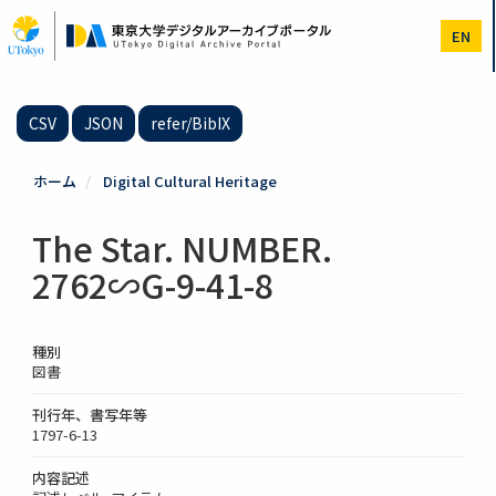
メ
イ
EN
ン
コ
ン
テ
CSV
JSON
refer/BibIX
ン
ツ
に
ホーム
Digital Cultural Heritage
移
動
The Star. NUMBER.
2762∽G-9-41-8
種別
図書
刊行年、書写年等
1797-6-13
内容記述