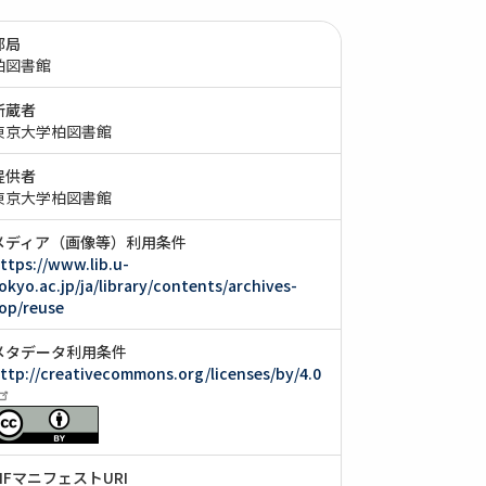
部局
柏図書館
所蔵者
東京大学柏図書館
提供者
東京大学柏図書館
メディア（画像等）利用条件
ttps://www.lib.u-
okyo.ac.jp/ja/library/contents/archives-
op/reuse
メタデータ利用条件
ttp://creativecommons.org/licenses/by/4.0
IIIFマニフェストURI