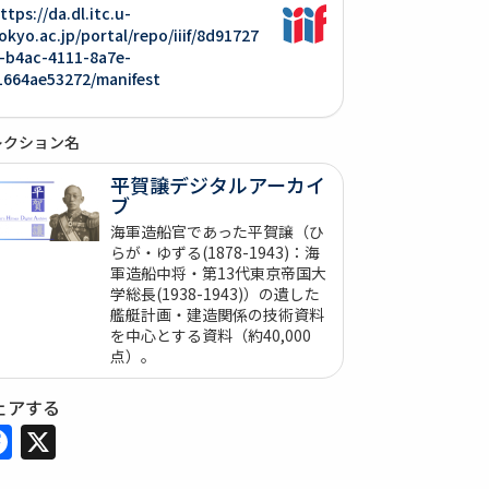
ttps://da.dl.itc.u-
okyo.ac.jp/portal/repo/iiif/8d91727
-b4ac-4111-8a7e-
1664ae53272/manifest
レクション名
平賀譲デジタルアーカイ
ブ
海軍造船官であった平賀譲（ひ
らが・ゆずる(1878-1943)：海
軍造船中将・第13代東京帝国大
学総長(1938-1943)）の遺した
艦艇計画・建造関係の技術資料
を中心とする資料（約40,000
点）。
ェアする
Facebook
X