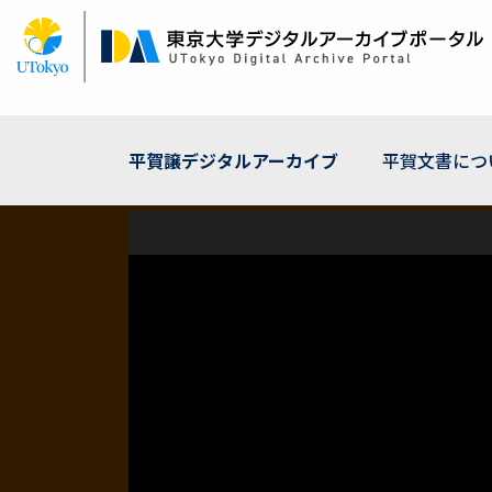
メ
イ
ン
コ
ン
テ
ン
平賀譲デジタルアーカイブ
平賀文書につ
ツ
に
移
動