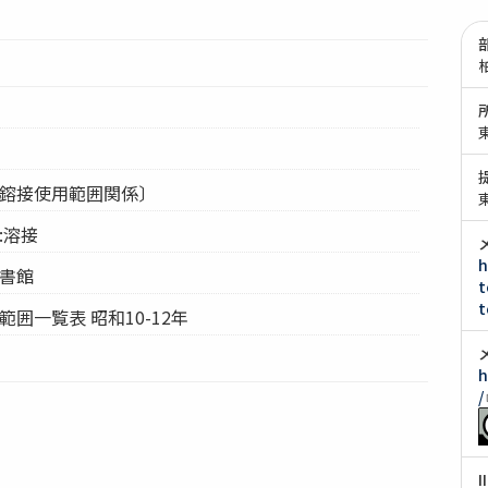
気鎔接使用範囲関係〕
:溶接
h
図書館
t
t
範囲一覧表 昭和10-12年
h
/