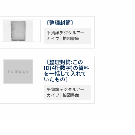
〔整理封筒〕
平賀譲デジタルアー
カイブ | 柏図書館
〔整理封筒:この
ID(4桁数字)の資料
を一括して入れて
いたもの〕
平賀譲デジタルアー
カイブ | 柏図書館