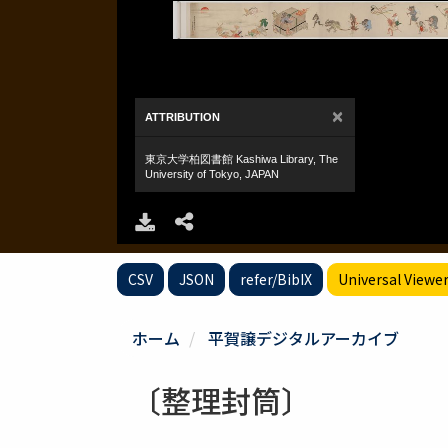
CSV
JSON
refer/BibIX
Universal Viewe
ホーム
平賀譲デジタルアーカイブ
〔整理封筒〕