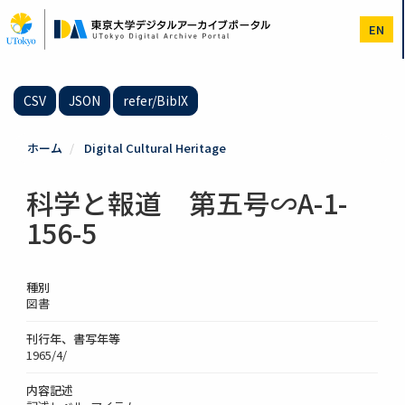
メ
イ
EN
ン
コ
ン
テ
CSV
JSON
refer/BibIX
ン
ツ
に
ホーム
Digital Cultural Heritage
移
動
科学と報道 第五号∽A-1-
156-5
種別
図書
刊行年、書写年等
1965/4/
内容記述