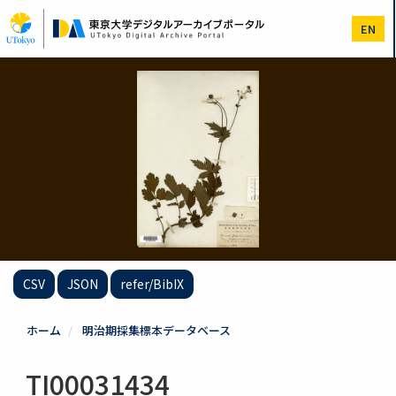
メ
イ
EN
ン
コ
ン
テ
ン
ツ
に
移
動
CSV
JSON
refer/BibIX
ホーム
明治期採集標本データベース
TI00031434