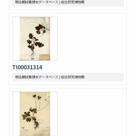
明治期採集標本データベース | 総合研究博物館
TI00031314
明治期採集標本データベース | 総合研究博物館