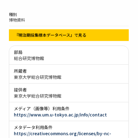
種別
博物資料
『明治期採集標本データベース』で見る
部局
総合研究博物館
所蔵者
東京大学総合研究博物館
提供者
東京大学総合研究博物館
メディア（画像等）利用条件
https://www.um.u-tokyo.ac.jp/info/contact
メタデータ利用条件
https://creativecommons.org/licenses/by-nc-