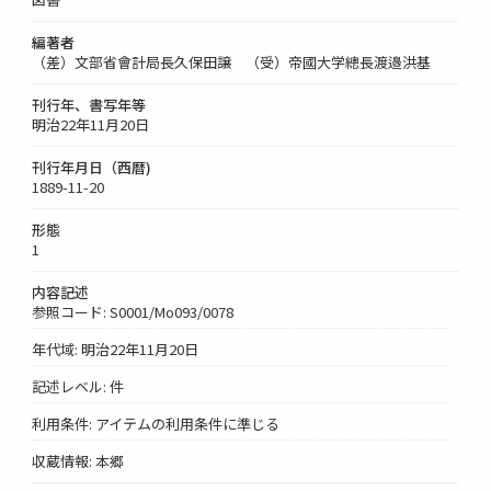
編著者
（差）文部省會計局長久保田譲 （受）帝國大学總長渡邉洪基
刊行年、書写年等
明治22年11月20日
刊行年月日（西暦)
1889-11-20
形態
1
内容記述
参照コード: S0001/Mo093/0078
年代域: 明治22年11月20日
記述レベル: 件
利用条件: アイテムの利用条件に準じる
収蔵情報: 本郷