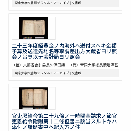
東京大学文書館デジタル・アーカイブ | 文書館
二十三年度経費金ノ内海外ヘ送付スヘキ金額
予算及送遣先地名等取調差出方大蔵省ヨリ照
会ノ旨ヲ以テ会計局ヨリ照会
（差）文部省會計局長久保田譲 （受）帝国大学總長渡邉洪基
東京大学文書館デジタル・アーカイブ | 文書館
官吏恩給令第二十九條ノ一時賜金請求ノ節官
吏恩給令附則第十二條但書ニ該当スルトキハ
添付ノ履歴書中ヘ記入方ノ件