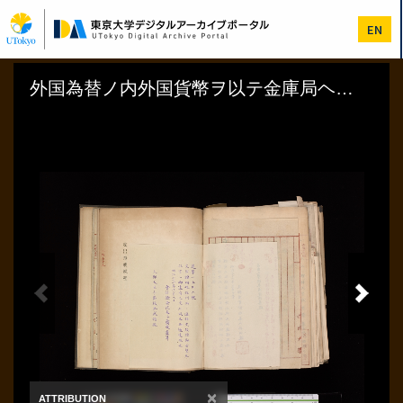
メ
イ
EN
ン
コ
ン
テ
ン
ツ
に
移
動