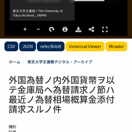
CSV
JSON
refer/BibIX
Universal Viewer
Mirador
ホーム
東京大学文書館デジタル・アーカイブ
外国為替ノ内外国貨幣ヲ以
テ金庫局ヘ為替請求ノ節ハ
最近ノ為替相場概算金添付
請求スルノ件
種別
図書