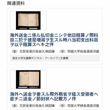
関連資料
海外送金ニ係ル払切金ニシテ他日精算ノ際科
目ニ於テ彼是増減ヲ生スル時ハ当初支出科目
ヲ以テ精算スヘキ之件
（差）文部省會計局長久保田譲 （受）帝國大学総長渡邉洪基
東京大学文書館デジタル・アーカイブ | 文書館
海外ヘ送金ヲ要スル際外務省ヲ経ス受領者ヘ
直チニ送金ノ節封状ヘ記載方ノ件
（差）文部省會計局長久保田譲 （受）帝国大学總長渡邉洪基