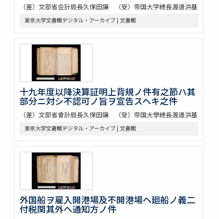
（差）文部省会計局長久保田譲 （受）帝国大学總長渡邉洪基
東京大学文書館デジタル・アーカイブ | 文書館
十九年度以降決算証明上背規ノ件有之節ハ其
部分ニ対シ不認可ノ旨ヲ宣告スヘキ之件
（差）文部省會計局長久保田譲 （受）帝国大學總長渡邉洪基
東京大学文書館デジタル・アーカイブ | 文書館
外国船ヲ雇入開港場及不開港場ヘ廻船ノ義二
付税関其外ヘ通知方ノ件