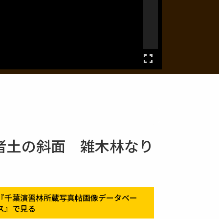
者土の斜面 雑木林なり
『千葉演習林所蔵写真帖画像データベー
ス』で見る