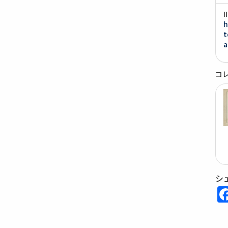
h
t
a
コ
シ