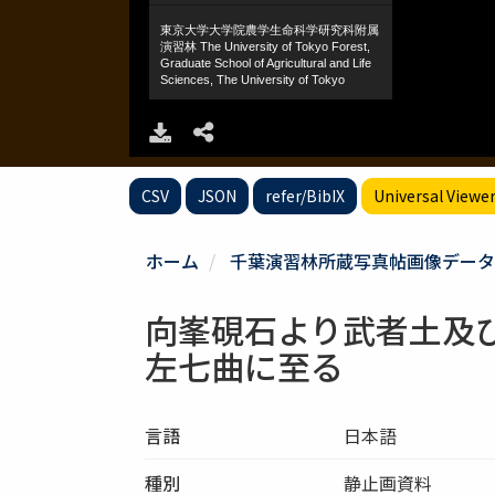
CSV
JSON
refer/BibIX
Universal Viewe
ホーム
千葉演習林所蔵写真帖画像データ
向峯硯石より武者土及
左七曲に至る
言語
日本語
種別
静止画資料