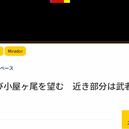
r
Mirador
ベース
び小屋ヶ尾を望む 近き部分は武