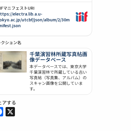
IIIFマニフェストURI
ttps://electra.lib.a.u-
okyo.ac.jp/utcbf/json/album/2/30m
nifest.json
レクション名
千葉演習林所蔵写真帖画
像データベース
本データベースでは、東京大学
千葉演習林で所蔵している古い
写真帖（写真集、アルバム）の
スキャン画像を公開していま
す。
ェアする
Facebook
X