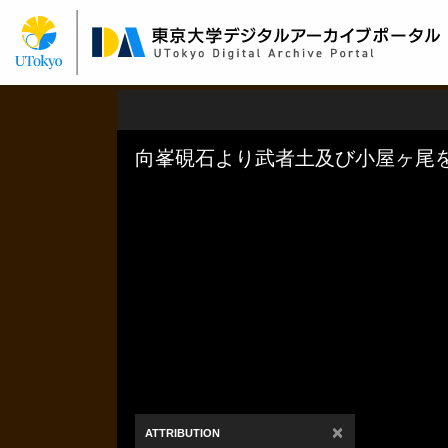
メ
イ
ン
コ
ン
テ
ン
ツ
に
移
動