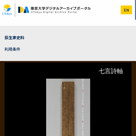
メ
イ
EN
ン
コ
ン
テ
ン
荻生家史料
ツ
に
利用条件
移
動