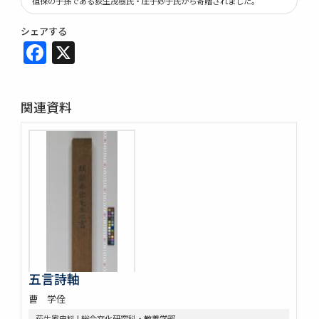
徂徠の子孫である荻生茂樹氏・庄子妙子氏から寄贈されました。
シェアする
Facebook
X
関連資料
五言詩軸
曹 学佺
荻生家史料 | 総合文化研究科・教養学部