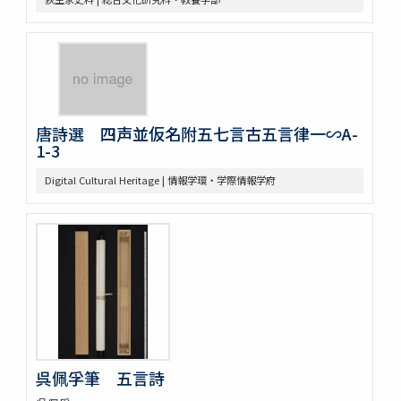
唐詩選 四声並仮名附五七言古五言律一∽A-
1-3
Digital Cultural Heritage | 情報学環・学際情報学府
呉佩孚筆 五言詩