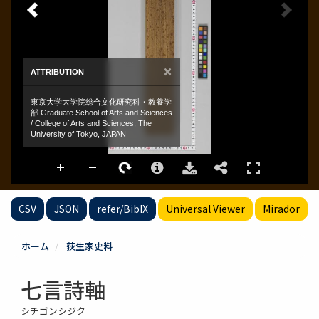
CSV
JSON
refer/BibIX
Universal Viewer
Mirador
ホーム
荻生家史料
七言詩軸
シチゴンシジク