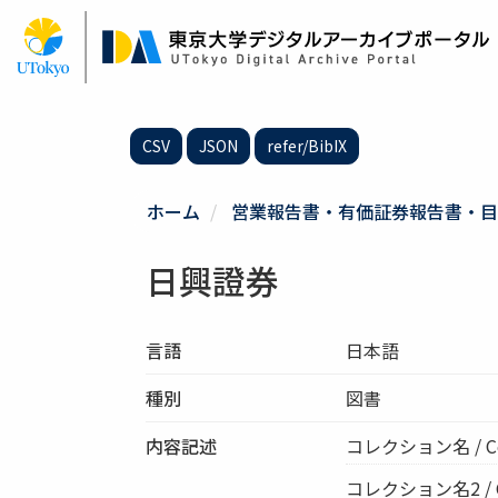
メ
イ
ン
コ
ン
テ
CSV
JSON
refer/BibIX
ン
ツ
に
ホーム
営業報告書・有価証券報告書・目
移
動
日興證券
言語
日本語
種別
図書
内容記述
コレクション名 / C
コレクション名2 / Col