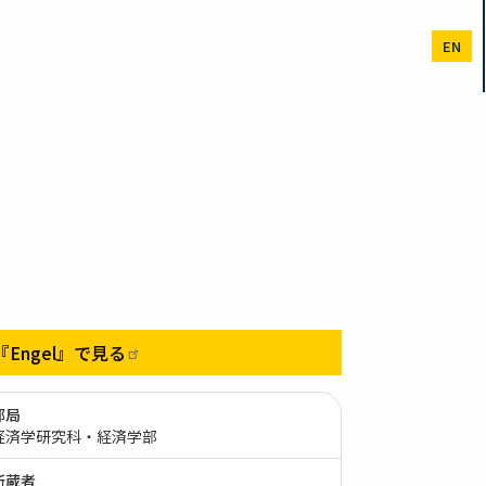
EN
『Engel』で見る
部局
経済学研究科・経済学部
所蔵者