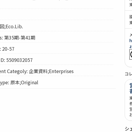
図;Eco.Lib.
s: 第35期-第41期
h
z
 20-57
ID: 5509032057
t Categoly: 企業資料;Enterprises
コ
pe: 原本;Original
シ