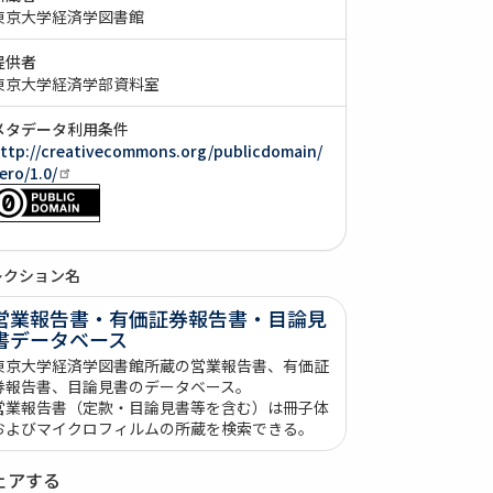
東京大学経済学図書館
提供者
東京大学経済学部資料室
メタデータ利用条件
ttp://creativecommons.org/publicdomain/
ero/1.0/
レクション名
営業報告書・有価証券報告書・目論見
書データベース
東京大学経済学図書館所蔵の営業報告書、有価証
券報告書、目論見書のデータベース。
営業報告書（定款・目論見書等を含む）は冊子体
およびマイクロフィルムの所蔵を検索できる。
ェアする