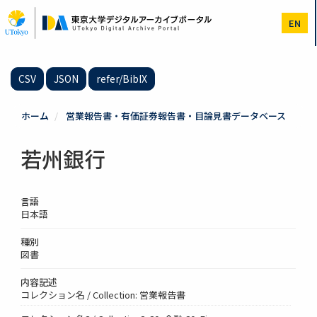
メ
イ
EN
ン
コ
ン
テ
CSV
JSON
refer/BibIX
ン
ツ
に
ホーム
営業報告書・有価証券報告書・目論見書データベース
移
動
若州銀行
言語
日本語
種別
図書
内容記述
コレクション名 / Collection: 営業報告書