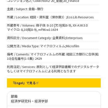
コレクション名2 / Collection2: 20_金融;20_Finance
主題 / Subject: 金融--銀行
所蔵 / Location: 経図・資料室（保存庫3）;Eco.Lib.Resources
所蔵巻号 / Volumes: 冊子体: 8-10 [欠:9](昭8-9), XX-A:W:3.0
マイクロ: 8,10(昭8-9), mf96:w1:1634
資料区分 / Document Categoly: 企業資料;Enterprises
公開方法 / Media Type: マイクロフィルム;Microfilm
備考 / Coments: マイクロフィルムの所蔵: 経図三方銀行に合併(昭
10)会社番号(1-5集): 2429
利用注記 / Services: 原則として経済学図書館でのデジタルデータ
もしくはマイクロフィルムによる利用となります
『Engel』で見る
部局
経済学研究科・経済学部