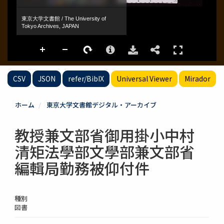
CSV
JSON
refer/BibIX
Universal Viewer
Mirador
ホーム
東京大学文書館デジタル・アーカイブ
教授兼文部省御用掛小中村
清矩法學部文學部兼文部省
編輯局勤務被仰付件
種別
図書