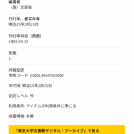
編著者
（差）文部省
刊行年、書写年等
明治15年2月15日
刊行年月日（西暦)
1882-02-15
形態
1
内容記述
参照コード: S0001/Mo070/0095
年代域: 明治15年2月15日
記述レベル: 件
利用条件: アイテムの利用条件に準じる
収蔵情報: 本郷
『東京大学文書館デジタル・アーカイブ』で見る