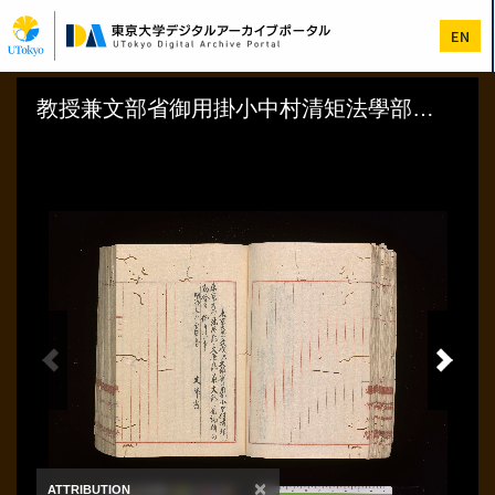
メ
イ
EN
ン
コ
ン
テ
ン
ツ
に
移
動