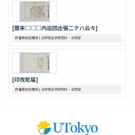
[爾来□□□内巡回出張二テハ云々]
府藩県制史関係 | 法学政治学研究科・法学部
[印改彫届]
府藩県制史関係 | 法学政治学研究科・法学部