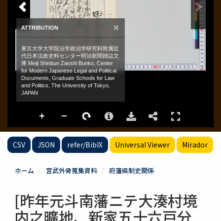
CSV
JSON
refer/BibIX
Universal Viewer
Mirador
ホーム
宮武外骨蒐集資料
府藩県制史関係
[昨年元斗南藩ニテ大湊村境
内之曠地、新家五十六戸分