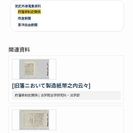
宮武外骨蒐集資料
府藩県制史関係
改進新聞
東洋自由新聞
関連資料
[旧藩ニおいて製造紙幣之内云々]
府藩県制史関係 | 法学政治学研究科・法学部