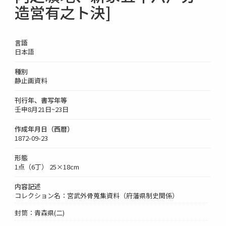
造営有之ト決]
言語
日本語
種別
静止画資料
刊行年、書写年等
壬申8月21日~23日
作成年月日（西暦）
1872-09-23
形態
1点（6丁） 25×18cm
内容記述
コレクション名：宮武外骨蒐集資料（府藩県制史関係）
封筒：青森県(二)