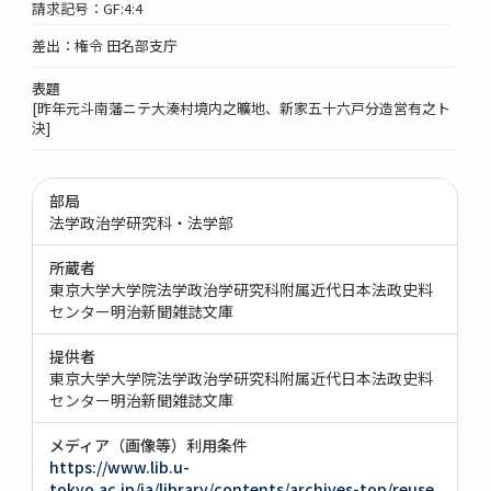
請求記号：GF:4:4
差出：権令 田名部支庁
表題
[昨年元斗南藩ニテ大湊村境内之曠地、新家五十六戸分造営有之ト
決]
部局
法学政治学研究科・法学部
所蔵者
東京大学大学院法学政治学研究科附属近代日本法政史料
センター明治新聞雑誌文庫
提供者
東京大学大学院法学政治学研究科附属近代日本法政史料
センター明治新聞雑誌文庫
メディア（画像等）利用条件
https://www.lib.u-
tokyo.ac.jp/ja/library/contents/archives-top/reuse