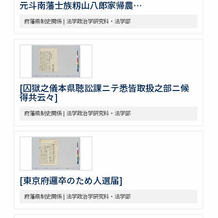
元斗南藩士族籾山八郎家帰農…
府藩県制史関係 | 法学政治学研究科・法学部
[囚獄之儀本県聴訟課ニテ悉皆取扱之部ニ候
得共云々]
府藩県制史関係 | 法学政治学研究科・法学部
[東京府邏卒のため人選届]
府藩県制史関係 | 法学政治学研究科・法学部