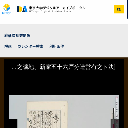
メ
イ
EN
ン
コ
ン
テ
ン
府藩県制史関係
ツ
に
解説
カレンダー検索
利用条件
移
動