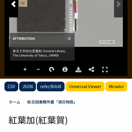
CSV
JSON
refer/BibIX
Universal Viewer
Mirador
ホーム
総合図書館所蔵『源氏物語』
紅葉加(紅葉賀)