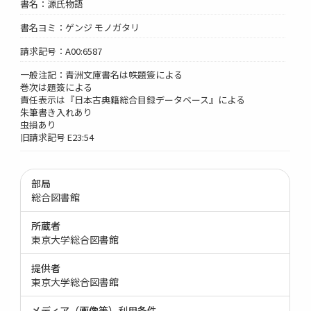
書名：源氏物語
書名ヨミ：ゲンジ モノガタリ
請求記号：A00:6587
一般注記：青洲文庫書名は帙題簽による
巻次は題簽による
責任表示は『日本古典籍総合目録データベース』による
朱筆書き入れあり
虫損あり
旧請求記号 E23:54
部局
総合図書館
所蔵者
東京大学総合図書館
提供者
東京大学総合図書館
メディア（画像等）利用条件