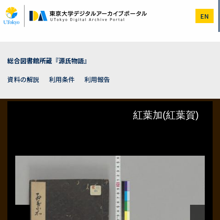
メ
イ
EN
ン
コ
ン
テ
ン
総合図書館所蔵『源氏物語』
ツ
に
資料の解説
利用条件
利用報告
移
動