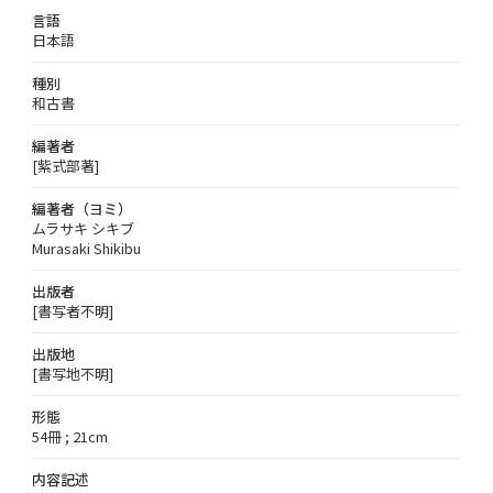
言語
日本語
種別
和古書
編著者
[紫式部著]
編著者（ヨミ）
ムラサキ シキブ
Murasaki Shikibu
出版者
[書写者不明]
出版地
[書写地不明]
形態
54冊 ; 21cm
内容記述