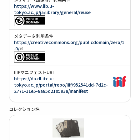
https://www.lib.u-
tokyo.ac.jp/ja/library/general/reuse
メタデータ利用条件
https://creativecommons.org/publicdomain/zero/1
.0/
IIIFマニフェストURI
https://da.dl.itc.u-
tokyo.ac.jp/portal/repo/iiif/952541dd-7d2c-
2771-11e5-8a85d2105938/manifest
コレクション名