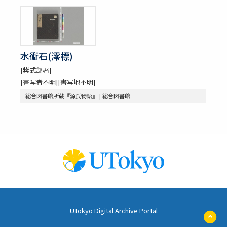
水衝石(澪標)
[紫式部著]
[書写者不明][書写地不明]
総合図書館所蔵『源氏物語』 | 総合図書館
UTokyo Digital Archive Portal
ペ
ー